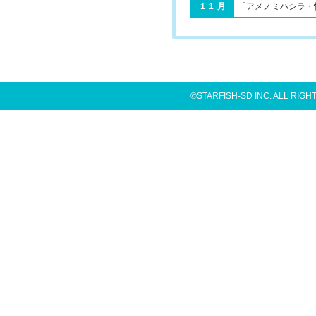
11月
「アメノミハシラ・
©STARFISH-SD INC. ALL RIGH