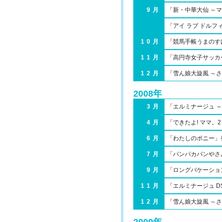
9月
「新・中華大仙 ～
「アイ ラブ ドルフ
10月
「競馬手帳うまのす
11月
「高円寺女子サッカ
12月
「雪ん娘大旋風 ～
2008年
3月
「エルミナージュ 
4月
「できたよ! ママ。
6月
「わたしのポニー」
7月
「パンパカパンやさ
9月
「ロングバケーショ
11月
「エルミナージュ DS
12月
「雪ん娘大旋風 ～