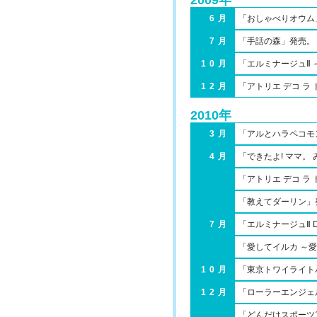
2009年
6月
「おしゃべりオウム
7月
「手話の森」発売。
10月
「エルミナージュⅡ
12月
「アトリエ デコ ラ
2010年
3月
「アルとハラペコモ
4月
「できたよ! ママ。
「アトリエ デコ ラ
「教えてダーリン」
7月
「エルミナージュⅡ 
「愛してイルカ ～
10月
「東京トワイライト
12月
「ローラーエンジェ
「どんだけスポーツ1