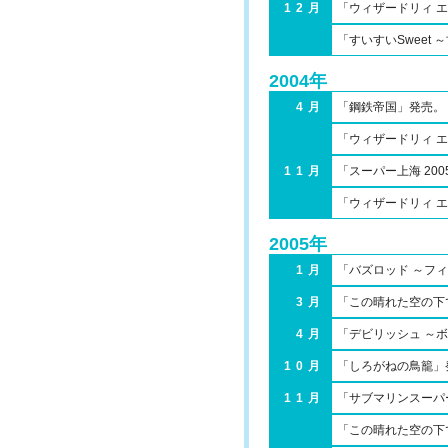
12月
「ウィザードリィ 
「すいすいSweet
2004年
4月
「鋼鉄帝国」発売。
「ウィザードリィ エ
11月
「スーパー上海 20
「ウィザードリィ エン
2005年
1月
「バズロッド ～フ
3月
「この晴れた空の下
4月
「デビリッシュ ～
10月
「しろがねの鳥籠」
11月
「サブマリンスーパ
「この晴れた空の下で 