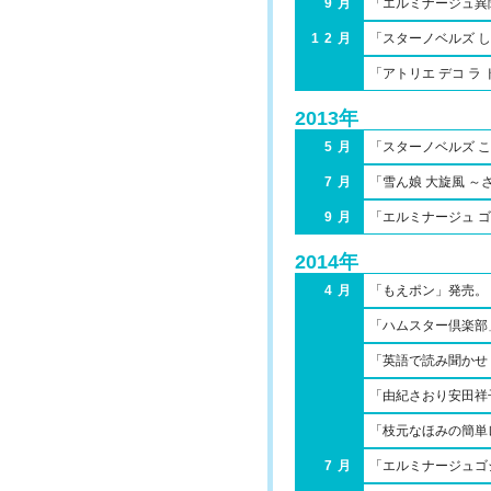
9月
「エルミナージュ異
12月
「スターノベルズ し
「アトリエ デコ ラ
2013年
5月
「スターノベルズ 
7月
「雪ん娘 大旋風 
9月
「エルミナージュ 
2014年
4月
「もえポン」発売。
「ハムスター倶楽部
「英語で読み聞かせ A
「由紀さおり安田祥
「枝元なほみの簡単
7月
「エルミナージュゴシ